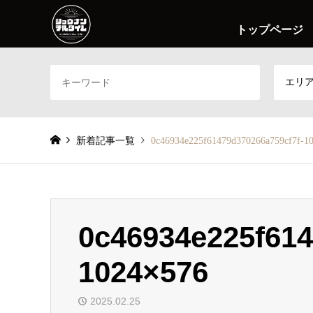
トップページ
エリ
新着記事一覧
0c46934e225f61479d370266a759cf7f-1
0c46934e225f614
1024×576
2025.02.25