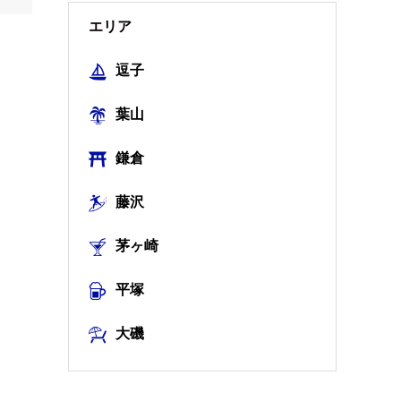
エリア
逗子
葉山
鎌倉
藤沢
茅ヶ崎
平塚
大磯