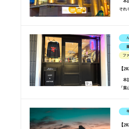
本記
それ
A
フ
【2
本記
「葉山
【2