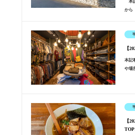
本記
から
【2
本記
や場
【2
TO