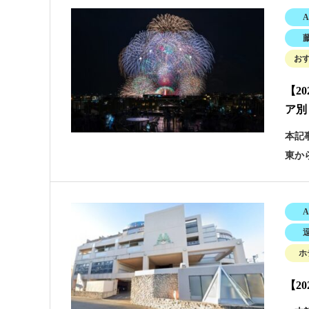
A
お
【2
ア別
本記
東か
A
ホ
【2