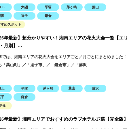
LL
大磯
平塚
茅ヶ崎
葉山
藤沢
逗子
鎌倉
すすめスポット
026年最新】超分かりやすい！湘南エリアの花火大会一覧【エリ
・月別】…
事では、湘南エリアの花火大会をエリアごと／月ごとにまとめました！
ら「葉山町」／「逗子市」／「鎌倉市」／「藤沢…
LL
平塚
茅ヶ崎
葉山
藤沢
逗子
鎌倉
テル
026年最新】湘南エリアでおすすめのラブホテル17選【完全版】