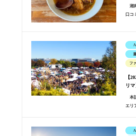
湘南
口コ
A
フ
【2
リマ
本記
エリ
A