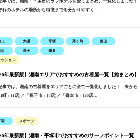
事では、湘南・平塚市のラブホテルを全てまとめ、一覧化しました！
ぞれのホテルの場所から特徴までを分かりやすく…
LL
大磯
平塚
茅ヶ崎
葉山
藤沢
逗子
鎌倉
ァッション
026年最新版】湘南エリアでおすすめの古着屋一覧【総まとめ】
事では、湘南の古着屋をエリアごとに全て一覧化しました！ 東から
町」(1店)／「逗子市」(8店)／「鎌倉市」(20店…
平塚
スポーツ
026年最新版】湘南・平塚市でおすすめのサーフポイント一覧