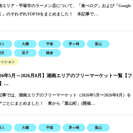
エリア・平塚市のラーメン店について、「食べログ」および「Google
ミ」のそれぞれTOP10をまとめました！ 本記事で…
LL
大磯
平塚
茅ヶ崎
葉山
藤沢
逗子
鎌倉
ァッション
026年5月～2026月8月】湘南エリアのフリーマーケット一覧【フ
】…
事では、湘南エリアのフリーマーケット（2026年5月〜2026年8月）を
アごとにまとめました！ 東から「葉山町」(開催…
LL
大磯
平塚
茅ヶ崎
葉山