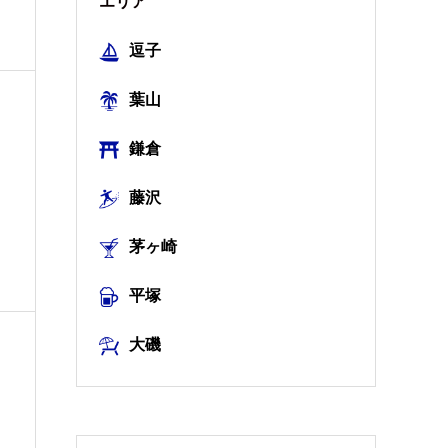
エリア
逗子
葉山
鎌倉
】
藤沢
茅ヶ崎
平塚
大磯