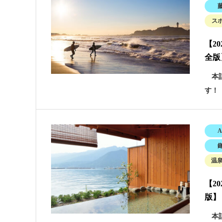
ス
【2
全版
本記
す！
A
温
【2
版】
本記