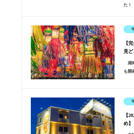
た！
【完
見ど
湘南
も開
【2
め】