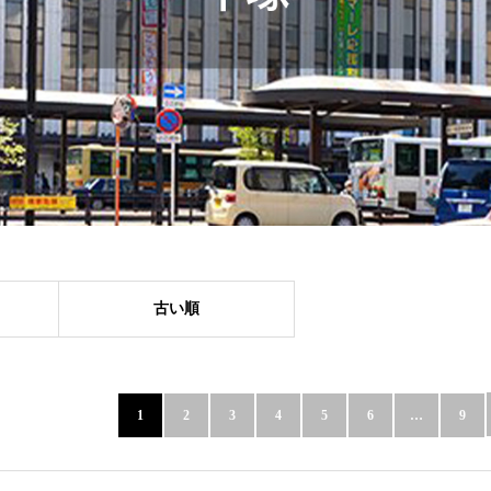
古い順
1
2
3
4
5
6
…
9