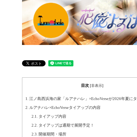
目次
[
非表示
]
1.
江ノ島西浜海の家「ルアナハレ」×EchoVerseが2026年夏
2.
ルアナハレ×EchoVerseタイアップの内容
2.1.
タイアップ内容
2.2.
タイアップは通期で展開予定！
2.3.
開催期間・場所