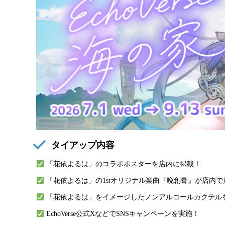
タイアップ内容
「花依よるは」のコラボポスターを店内に掲載！
「花依よるは」の1stオリジナル楽曲『晩創膏』が店内で
「花依よるは」をイメージしたノンアルコールカクテル
EchoVerse公式XなどでSNSキャンペーンを実施！