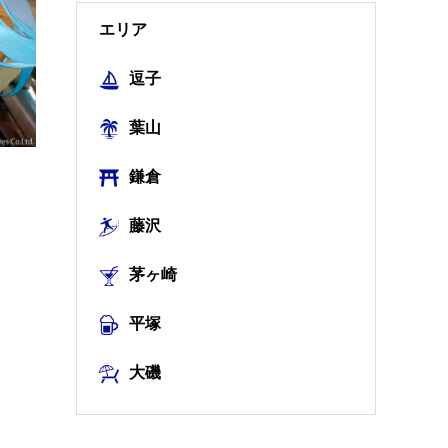
エリア
逗子
葉山
鎌倉
藤沢
茅ヶ崎
平塚
大磯