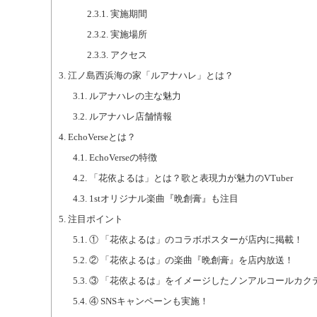
2.3.1.
実施期間
2.3.2.
実施場所
2.3.3.
アクセス
3.
江ノ島西浜海の家「ルアナハレ」とは？
3.1.
ルアナハレの主な魅力
3.2.
ルアナハレ店舗情報
4.
EchoVerseとは？
4.1.
EchoVerseの特徴
4.2.
「花依よるは」とは？歌と表現力が魅力のVTuber
4.3.
1stオリジナル楽曲『晩創膏』も注目
5.
注目ポイント
5.1.
① 「花依よるは」のコラボポスターが店内に掲載！
5.2.
② 「花依よるは」の楽曲『晩創膏』を店内放送！
5.3.
③ 「花依よるは」をイメージしたノンアルコールカク
5.4.
④ SNSキャンペーンも実施！