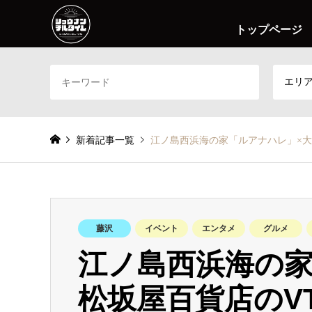
トップページ
エリ
新着記事一覧
江ノ島西浜海の家「ルアナハレ」×大丸松
藤沢
イベント
エンタメ
グルメ
江ノ島西浜海の家
松坂屋百貨店のVT