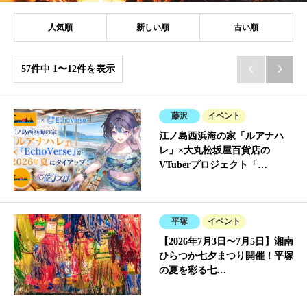
人気順
新しい順
古い順
57件中 1〜12件を表示


藤沢
イベント
江ノ島西浜海の家「ルアナハ
レ」×大丸松坂屋百貨店の
VTuberプロジェクト「…
平塚
イベント
【2026年7月3日〜7月5日】湘南
ひらつか七夕まつり開催！平塚
の夏を彩る七…