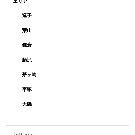
エリア
逗子
葉山
鎌倉
藤沢
茅ヶ崎
平塚
大磯
ジャンル