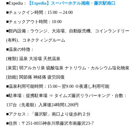
■Expedia：
【Expedia】スーパーホテル湘南・藤沢駅南口
■チェックイン時間：15:00 ～24:00
■チェックアウト時間：10:00
■館内設備：ラウンジ、大浴場、自動販売機、コインランドリー
(有料)、コネクティングルーム
■温泉の特徴：
[種類] 温泉 大浴場 天然温泉
[泉質] 弱アルカリ泉 硫酸塩泉 ナトリウム・カルシウム塩化物泉
[効能] 関節痛 神経痛 疲労回復
■温泉利用可能時間：15:00～翌9:00 ※夜通し利用可能
■駐車場：提携駐車場 ⇒ タイムズ藤沢リラパーキング・台数：
137台（先着順）入庫後24時間1,200円
■アクセス：「藤沢駅」南口より徒歩約２分
■住所：〒251-0055神奈川県藤沢市南藤沢23-7