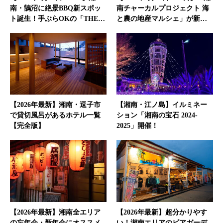
南・鵠沼に絶景BBQ新スポッ
南チャーカルプロジェクト 海
ト誕生！手ぶらOKの「THE…
と農の地産マルシェ」が新…
【2026年最新】湘南・逗子市
【湘南・江ノ島】イルミネー
で貸切風呂があるホテル一覧
ション「湘南の宝石 2024-
【完全版】
2025」開催！
【2026年最新】湘南全エリア
【2026年最新】超分かりやす
の忘年会・新年会にオススメ
い！湘南エリアのビアガーデ