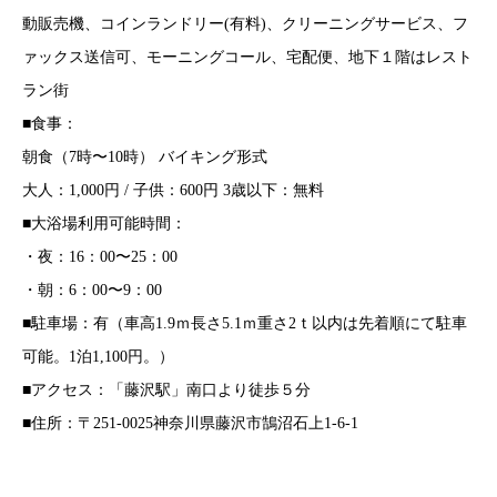
動販売機、コインランドリー(有料)、クリーニングサービス、フ
ァックス送信可、モーニングコール、宅配便、地下１階はレスト
ラン街
■食事：
朝食（7時〜10時） バイキング形式
大人：1,000円 / 子供：600円 3歳以下：無料
■大浴場利用可能時間：
・夜：16：00〜25：00
・朝：6：00〜9：00
■駐車場：有（車高1.9ｍ長さ5.1ｍ重さ2ｔ以内は先着順にて駐車
可能。1泊1,100円。）
■アクセス：「藤沢駅」南口より徒歩５分
■住所：〒251-0025神奈川県藤沢市鵠沼石上1-6-1