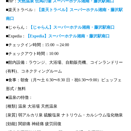
■HP：
天然温泉 伝馬の湯 スーパーホテル湘南・藤沢駅南口
■楽天トラベル：
【楽天トラベル】スーパーホテル湘南・藤沢駅
南口
■じゃらん：
【じゃらん】スーパーホテル湘南・藤沢駅南口
■Expedia：
【Expedia】スーパーホテル湘南・藤沢駅南口
■チェックイン時間：15:00 ～24:00
■チェックアウト時間：10:00
■館内設備：ラウンジ、大浴場、自動販売機、コインランドリー
(有料)、コネクティングルーム
■食事：朝食（月〜土 6:30〜8:30 日・祝6:30〜9:00）ビュッフェ
形式 / 無料
■温泉の特徴：
[種類] 温泉 大浴場 天然温泉
[泉質] 弱アルカリ泉 硫酸塩泉 ナトリウム・カルシウム塩化物泉
[効能] 関節痛 神経痛 疲労回復