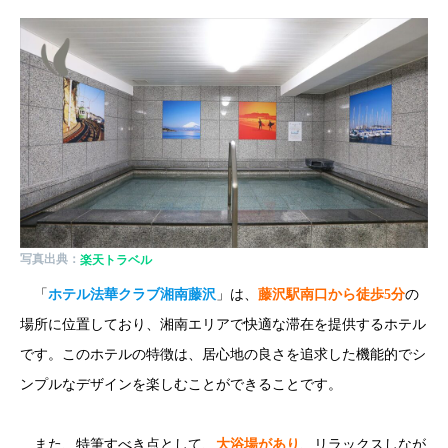
写真出典：
楽天トラベル
「
ホテル法華クラブ湘南藤沢
」は、
藤沢駅南口から徒歩5分
の
場所に位置しており、湘南エリアで快適な滞在を提供するホテル
です。このホテルの特徴は、居心地の良さを追求した機能的でシ
ンプルなデザインを楽しむことができることです。
また、特筆すべき点として、
大浴場があり
、リラックスしなが