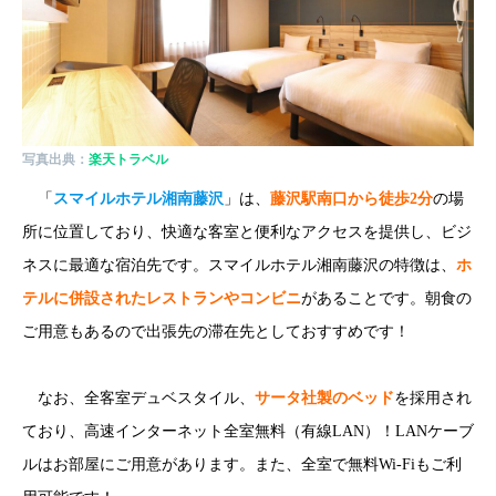
写真出典：
楽天トラベル
「
スマイルホテル湘南藤沢
」は、
藤沢駅南口から徒歩2分
の場
所に位置しており、快適な客室と便利なアクセスを提供し、ビジ
ネスに最適な宿泊先です。スマイルホテル湘南藤沢の特徴は、
ホ
テルに併設されたレストランやコンビニ
があることです。朝食の
ご用意もあるので出張先の滞在先としておすすめです！
なお、全客室デュベスタイル、
サータ社製のベッド
を採用され
ており、高速インターネット全室無料（有線LAN）！LANケーブ
ルはお部屋にご用意があります。また、全室で無料Wi-Fiもご利