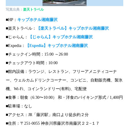
写真出典：
楽天トラベル
■HP：
キップホテル湘南藤沢
■楽天トラベル：
【楽天トラベル】キップホテル湘南藤沢
■じゃらん：
【じゃらん】キップホテル湘南藤沢
■Expedia：
【Expedia】キップホテル湘南藤沢
■チェックイン時間：15:00 ～26:00
■チェックアウト時間：10:00
■館内設備：ラウンジ、レストラン、フリーアメニティコーナ
ー、ウェルカムドリンクコーナー、コンビニ、自動販売機、製氷
機、Wi-Fi、コインランドリー(有料)、宅配便
■食事：朝食（6:30〜10:00） 和・洋食のバイキング形式 / 1,400円
■駐車場：なし
■アクセス：JR「藤沢駅」南口より徒歩約２分
■住所：〒251-0055 神奈川県藤沢市南藤沢２２−１７