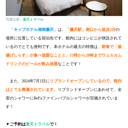
写真出典：
楽天トラベル
「
キップホテル湘南藤沢
」は、
「藤沢駅」南口から徒歩2分
の
場所に位置している宿泊先です。館内にはコンビニが併設されて
いるのでとても便利です。本ホテルの最大の特徴は、
朝食で「釜
揚げしらす」が食べ放題なことと、15時から20時までウェルカム
ドリンクのビールが飲み放題
なことです！
また、2024年7月1日に
リブランドオープンしているので、館内
はとても整備されています。
リブランドオープンにあわせて、全
室のシャワーにReFaファインバブルシャワーが完備されていま
す！
▼ご予約は
楽天トラベル
で！