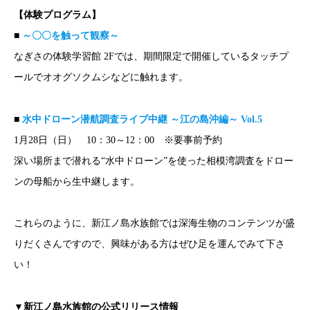
【体験プログラム】
■
～
〇〇を触って観察～
なぎさの体験学習館 2Fでは、期間限定で開催しているタッチプ
ールでオオグソクムシなどに触れます。
■
水中ドローン潜航調査ライブ中継 ～江の島沖編～ Vol.5
1月28日（日） 10：30～12：00 ※要事前予約
深い場所まで潜れる“水中ドローン”を使った相模湾調査をドロー
ンの母船から生中継します。
これらのように、新江ノ島水族館では深海生物のコンテンツが盛
りだくさんですので、興味がある方はぜひ足を運んでみて下さ
い！
▼新江ノ島水族館の公式リリース情報