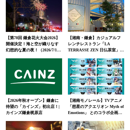
【第78回 鎌倉花火大会2026】
【湘南・鎌倉】カジュアルフ
開催決定！海と空が織りなす
レンチレストラン「LA
幻想的な夏の夜！（2026/7/1…
TERRASSE ZEN 日仏茶室」…
【2026年秋オープン】鎌倉に
【湘南モノレール】TVアニメ
待望の「カインズ」初出店！|
「想星のアクエリオン Myth of
カインズ鎌倉梶原店
Emotions」 とのコラボ企画…