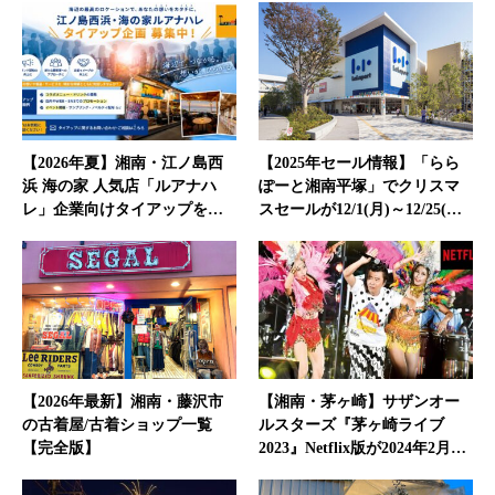
【2026年夏】湘南・江ノ島西
【2025年セール情報】「らら
浜 海の家 人気店「ルアナハ
ぽーと湘南平塚」でクリスマ
レ」企業向けタイアップを…
スセールが12/1(月)～12/25(…
【2026年最新】湘南・藤沢市
【湘南・茅ヶ崎】サザンオー
の古着屋/古着ショップ一覧
ルスターズ『茅ヶ崎ライブ
【完全版】
2023』Netflix版が2024年2月…