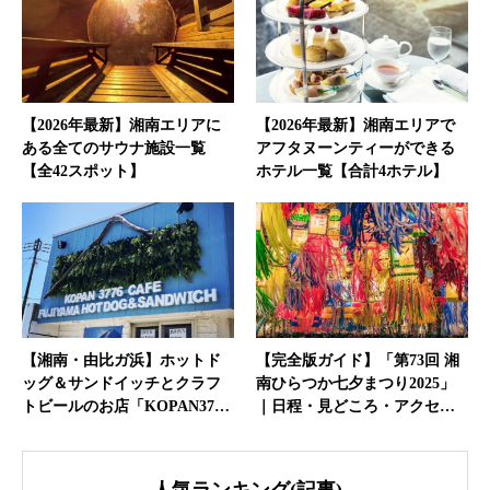
【2026年最新】湘南エリアに
【2026年最新】湘南エリアで
ある全てのサウナ施設一覧
アフタヌーンティーができる
【全42スポット】
ホテル一覧【合計4ホテル】
【湘南・由比ガ浜】ホットド
【完全版ガイド】「第73回 湘
ッグ＆サンドイッチとクラフ
南ひらつか七夕まつり2025」
トビールのお店「KOPAN37…
｜日程・見どころ・アクセ…