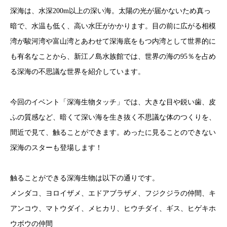
深海は、水深200m以上の深い海。太陽の光が届かないため真っ
暗で、水温も低く、高い水圧がかかります。目の前に広がる相模
湾が駿河湾や富山湾とあわせて深海底をもつ内湾として世界的に
も有名なことから、新江ノ島水族館では、世界の海の95％を占め
る深海の不思議な世界を紹介しています。
今回のイベント「深海生物タッチ」では、大きな目や鋭い歯、皮
ふの質感など、暗くて深い海を生き抜く不思議な体のつくりを、
間近で見て、触ることができます。めったに見ることのできない
深海のスターも登場します！
触ることができる深海生物は以下の通りです。
メンダコ、ヨロイザメ、エドアブラザメ、フジクジラの仲間、キ
アンコウ、マトウダイ、メヒカリ、ヒウチダイ、ギス、ヒゲキホ
ウボウの仲間