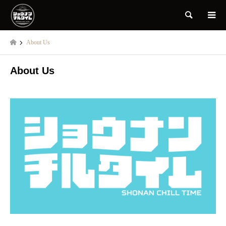
検索
About Us
About Us