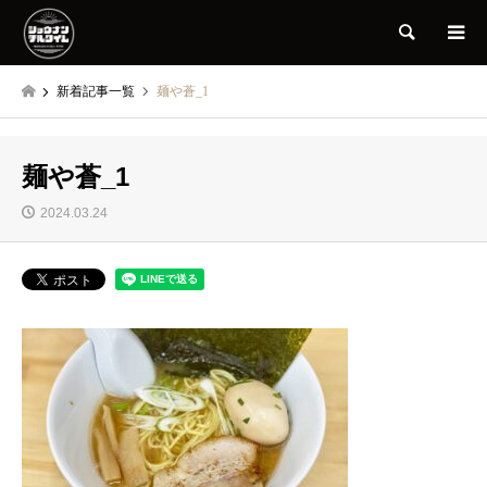
検索
新着記事一覧
麺や蒼_1
麺や蒼_1
2024.03.24