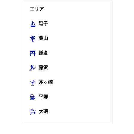
エリア
逗子
葉山
鎌倉
藤沢
茅ヶ崎
平塚
大磯