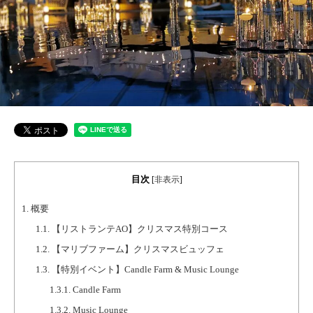
目次
[
非表示
]
1.
概要
1.1.
【リストランテAO】クリスマス特別コース
1.2.
【マリブファーム】クリスマスビュッフェ
1.3.
【特別イベント】Candle Farm & Music Lounge
1.3.1.
Candle Farm
1.3.2.
Music Lounge