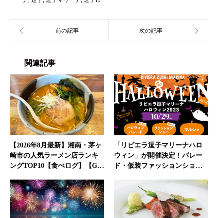
ナ
,
逗子
,
逗子マリーナ
,
逗子市
関連記事
【2026年8月最新】湘南・茅ヶ
「リビエラ逗子マリーナハロ
崎市の人気ラーメン店ランキ
ウィン」が開催決定！パレー
ングTOP10【食べログ】【G…
ド・仮装ファッションショ…