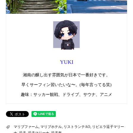
YUKI
湘南の醸し出す雰囲気が日本で一番好きです。
早くサーフィン習いたいな〜。(毎年言ってる笑)
趣味：サッカー観戦、ドライブ、サウナ、アニメ
マリブファーム
,
マリブホテル
,
リストランテAO
,
リビエラ逗子マリー