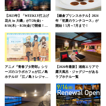
【2023年】「WEEKLY打上げ
【鎌倉プリンスホテル】2024
花火 in 大磯」が7/28(金)・
年「初夏のランチコース」が
8/10(木)・8/20(金)で開催！…
開始！5月～7月まで！
アニメ『青春ブタ野郎』シリ
【2026年最新】湘南エリアで
ーズのコラボカフェが江ノ島
露天風呂・ジャグジーがある
ホテル1F「江ノ島トレジャ…
ラブホテル一覧