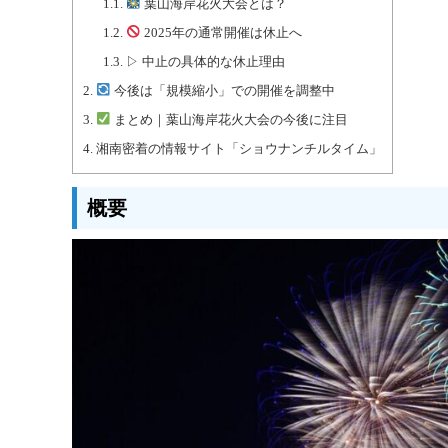
1.1.
葉山海岸花火大会とは？
1.2.
2025年の通常開催は休止へ
1.3.
▷ 中止の具体的な休止理由
2.
今後は「規模縮小」での開催を調整中
3.
まとめ｜葉山海岸花火大会の今後に注目
4.
湘南密着の情報サイト「ショウナンチルタイム」
概要