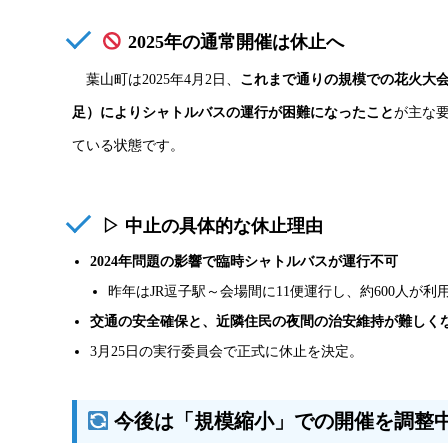
2025年の通常開催は休止へ
葉山町は2025年4月2日、
これまで通りの規模での花火大
足）によりシャトルバスの運行が困難になったこと
が主な
ている状態です。
▷ 中止の具体的な休止理由
2024年問題の影響で臨時シャトルバスが運行不可
昨年はJR逗子駅～会場間に11便運行し、約600人が利
交通の安全確保と、近隣住民の夜間の治安維持が難しく
3月25日の実行委員会で正式に休止を決定。
今後は「規模縮小」での開催を調整