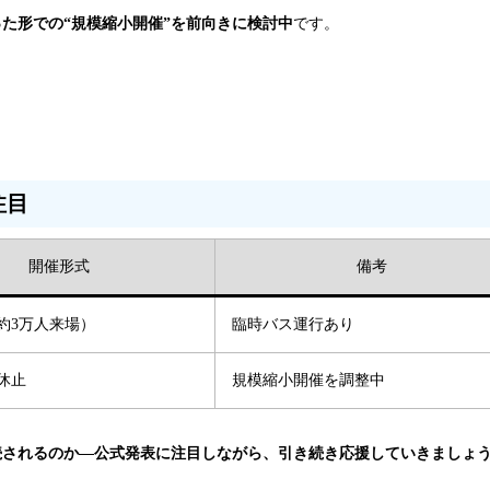
た形での“規模縮小開催”を前向きに検討中
です。
注目
開催形式
備考
約3万人来場）
臨時バス運行あり
休止
規模縮小開催を調整中
続されるのか—公式発表に注目しながら、引き続き応援していきましょ