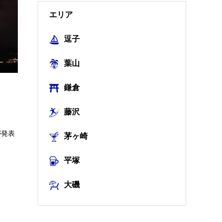
エリア
逗子
葉山
鎌倉
藤沢
が発表
茅ヶ崎
平塚
大磯