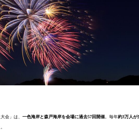
大会」は、
一色海岸と森戸海岸を会場に過去57回開催
。毎年
約3万人が
た。