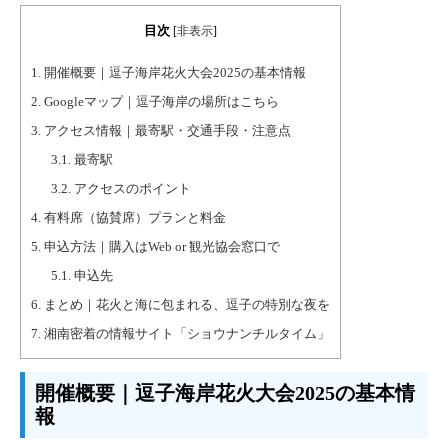
目次
[
非表示
]
1.
開催概要｜逗子海岸花火大会2025の基本情報
2.
Googleマップ｜逗子海岸の場所はこちら
3.
アクセス情報｜最寄駅・交通手段・注意点
3.1.
最寄駅
3.2.
アクセスのポイント
4.
有料席（協賛席）プランと料金
5.
申込方法｜購入はWeb or 観光協会窓口で
5.1.
申込先
6.
まとめ｜花火と海に包まれる、逗子の特別な夜を
7.
湘南密着の情報サイト「ショウナンチルタイム」
開催概要｜逗子海岸花火大会2025の基本情
報