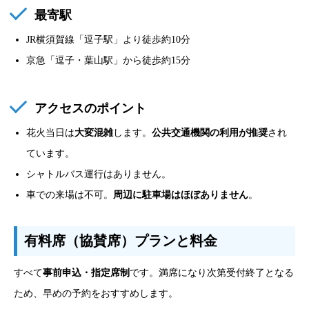
最寄駅
JR横須賀線「逗子駅」より徒歩約10分
京急「逗子・葉山駅」から徒歩約15分
アクセスのポイント
花火当日は
大変混雑
します。
公共交通機関の利用が推奨
され
ています。
シャトルバス運行はありません。
車での来場は不可。
周辺に駐車場はほぼありません
。
有料席（協賛席）プランと料金
すべて
事前申込・指定席制
です。満席になり次第受付終了となる
ため、早めの予約をおすすめします。