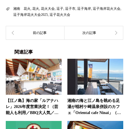
湘南 花火
,
花火
,
花火大会
,
逗子
,
逗子市
,
逗子海岸
,
逗子海岸花火大会
,
逗子海岸花火大会2025
,
逗子花火大会
関連記事
【江ノ島】海の家「ルアナハ
湘南の海と江ノ島を眺める足
レ」2026年度営業決定！（芸
湯が稲村ケ崎温泉併設のカフ
能人も利用／BBQ大人気／…
ェ「Oriental cafe Ninai」（…