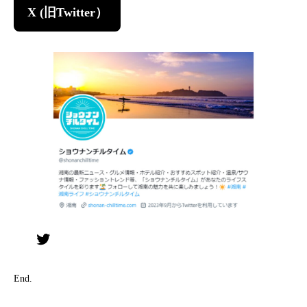
X (旧Twitter）
Twitter
End.