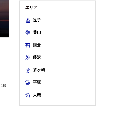
エリア
逗子
葉山
鎌倉
藤沢
茅ヶ崎
平塚
に残
大磯