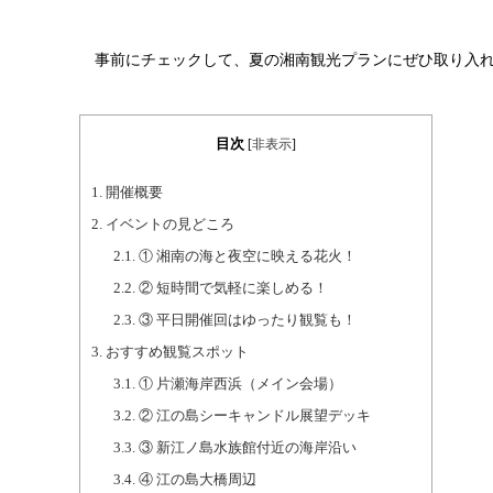
事前にチェックして、夏の湘南観光プランにぜひ取り入れ
目次
[
非表示
]
1.
開催概要
2.
イベントの見どころ
2.1.
① 湘南の海と夜空に映える花火！
2.2.
② 短時間で気軽に楽しめる！
2.3.
③ 平日開催回はゆったり観覧も！
3.
おすすめ観覧スポット
3.1.
① 片瀬海岸西浜（メイン会場）
3.2.
② 江の島シーキャンドル展望デッキ
3.3.
③ 新江ノ島水族館付近の海岸沿い
3.4.
④ 江の島大橋周辺