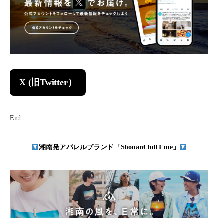
X (旧Twitter）
End.
湘南発アパレルブランド「ShonanChillTime」