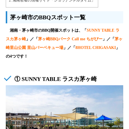
2.
湘南密着の情報サイト「ショウナンチルタイム」
茅ヶ崎市のBBQスポット一覧
湘南・茅ヶ崎市のBBQ開催スポット
は、「
SUNNY TABLE ラ
スカ茅ヶ崎
」／「
茅ヶ崎BBQパーク Call me ちがびー
」／「
茅ヶ
崎里山公園 里山バーベキュー場
」／
「
8HOTEL CHIGASAKI
」
の4つです！
① SUNNY TABLE ラスカ茅ヶ崎