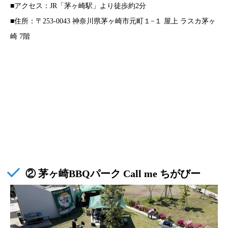
■アクセス：JR「茅ヶ崎駅」より徒歩約2分
■住所：〒253-0043 神奈川県茅ヶ崎市元町１−１ 屋上 ラスカ茅ヶ
崎 7階
② 茅ヶ崎BBQパーク Call me ちがびー