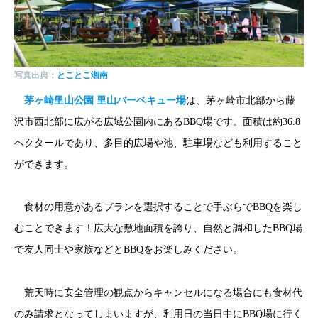
写真出典：
とことこ湘南
茅ヶ崎里山公園 里山バーベキュー場
は、茅ヶ崎市北部から藤
沢市西北部に広がる広域公園内にあるBBQ場です。面積は約36.8
ヘクタールであり、多目的広場や池、駐車場なども利用すること
ができます。
食材の用意があるプランを選択することで手ぶらでBBQを楽し
むことできます！広大な敷地面積を誇り、自然と調和したBBQ場
で友人同士や家族などとBBQをお楽しみください。
荒天時に安全管理の観点からキャンセルになる場合にも食材代
のみ請求となってしまいますが、利用日の当日中にBBQ場に行く