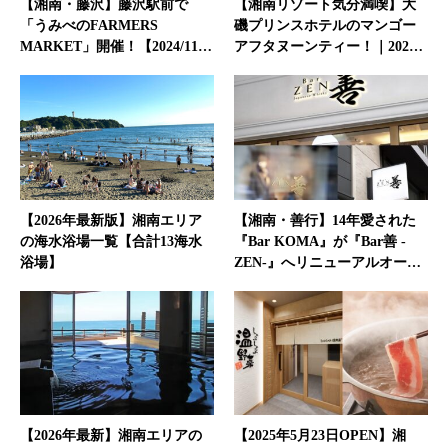
【湘南・藤沢】藤沢駅前で
【湘南リゾート気分満喫】大
「うみべのFARMERS
磯プリンスホテルのマンゴー
MARKET」開催！【2024/11…
アフタヌーンティー！｜202…
【2026年最新版】湘南エリア
【湘南・善行】14年愛された
の海水浴場一覧【合計13海水
『Bar KOMA』が『Bar善 -
浴場】
ZEN-』へリニューアルオー…
【2026年最新】湘南エリアの
【2025年5月23日OPEN】湘