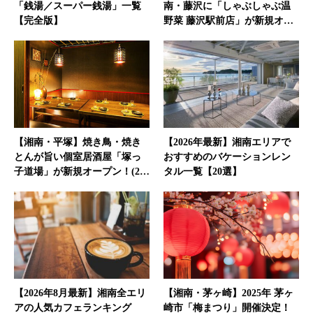
「銭湯／スーパー銭湯」一覧
南・藤沢に「しゃぶしゃぶ温
【完全版】
野菜 藤沢駅前店」が新規オ…
【湘南・平塚】焼き鳥・焼き
【2026年最新】湘南エリアで
とんが旨い個室居酒屋「塚っ
おすすめのバケーションレン
子道場」が新規オープン！(2…
タル一覧【20選】
【2026年8月最新】湘南全エリ
【湘南・茅ヶ崎】2025年 茅ヶ
アの人気カフェランキング
崎市「梅まつり」開催決定！