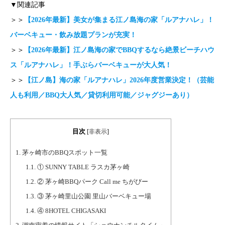
▼関連記事
＞＞
【2026年最新】美女が集まる江ノ島海の家「ルアナハレ」！
バーベキュー・飲み放題プランが充実！
＞＞
【2026年最新】江ノ島海の家でBBQするなら絶景ビーチハウ
ス「ルアナハレ」！手ぶらバーベキューが大人気！
＞＞
【江ノ島】海の家「ルアナハレ」2026年度営業決定！（芸能
人も利用／BBQ大人気／貸切利用可能／ジャグジーあり）
目次
[
非表示
]
1.
茅ヶ崎市のBBQスポット一覧
1.1.
① SUNNY TABLE ラスカ茅ヶ崎
1.2.
② 茅ヶ崎BBQパーク Call me ちがびー
1.3.
③ 茅ヶ崎里山公園 里山バーベキュー場
1.4.
④ 8HOTEL CHIGASAKI