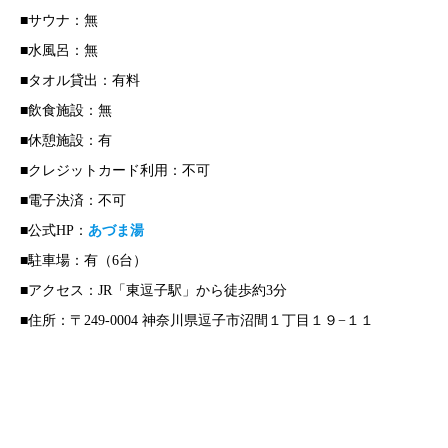
■サウナ：無
■水風呂：無
■タオル貸出：有料
■飲食施設：無
■休憩施設：有
■クレジットカード利用：不可
■電子決済：不可
■公式HP：
あづま湯
■駐車場：有（6台）
■アクセス：JR「東逗子駅」から徒歩約3分
■住所：〒249-0004 神奈川県逗子市沼間１丁目１９−１１