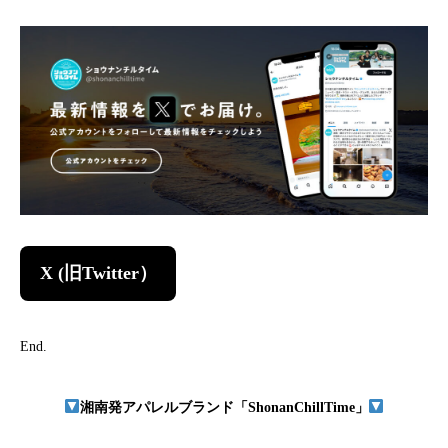
X (旧Twitter）
End.
湘南発アパレルブランド「ShonanChillTime」