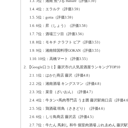
1.3.
3位：湘南 魚つる Hanare（評価3.59）
1.4.
4位：エラルテ（評価3.59）
1.5.
5位：gotta（評価3.59）
1.6.
6位：昇（しょう）（評価3.58）
1.7.
7位：酒場三ツ目（評価3.56）
1.8.
8位：モキチ クラフト ビア（評価3.53）
1.9.
9位：湘南韓国料理GOKAN（評価3.55）
1.10.
10位：高橋マート（評価3.55）
2.
【Google口コミ】藤沢市の人気居酒屋ランキングTOP10
2.1.
1位：はかた商店 藤沢（評価4.8）
2.2.
2位：湘南酒場 キングスマン（評価4.8）
2.3.
3位：菜音（ざいおん）（評価4.7）
2.4.
4位：牛タン×馬肉専門店 うま囲 藤沢駅南口店（評価4.
2.5.
5位：鶏酒蔵 咲鳥（さきどり）（評価4.6）
2.6.
6位：しり鳥商店 藤沢店（評価4.5）
2.7.
7位：牛たん 馬刺し 和牛 個室肉酒場 ぶれゑめん 藤沢駅