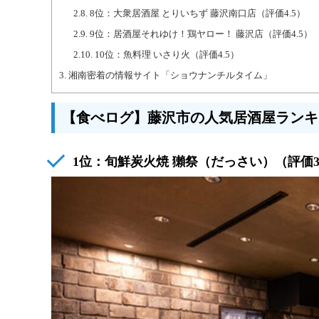
2.8.
8位：大衆居酒屋 とりいちず 藤沢南口店（評価4.5）
2.9.
9位：居酒屋それゆけ！鶏ヤロー！ 藤沢店（評価4.5）
2.10.
10位：魚料理 いさり火（評価4.5）
3.
湘南密着の情報サイト「ショウナンチルタイム」
【食べログ】藤沢市の人気居酒屋ランキン
1位：旬鮮炭火焼 獺祭（だっさい）（評価3.