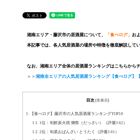
湘南エリア・藤沢市の居酒屋について、
「食べログ」
お
本記事では、各人気居酒屋の場所や特徴を徹底解説して
なお、湘南エリア全体の居酒屋ランキングはこちらから
＞＞
湘南全エリアの人気居酒屋ランキング【食べログ】【Go
目次
[
非表示
]
1.
【食べログ】藤沢市の人気居酒屋ランキングTOP10
1.1.
1位：旬鮮炭火焼 獺祭（だっさい）（評価3.62）
1.2.
2位：旬菜おばんざい とうたく（評価3.61）