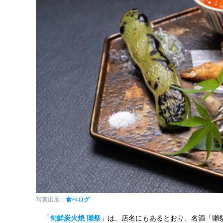
写真出展：
食べログ
「
旬鮮炭火焼 獺祭
」は、店名にもあるとおり、名酒「獺