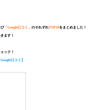
よび
「Google口コミ」
のそれぞれ
TOP10
をまとめました！
いきます！
チェック！
ogle口コミ】