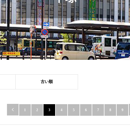
古い順

1
2
3
4
5
6
7
8
9