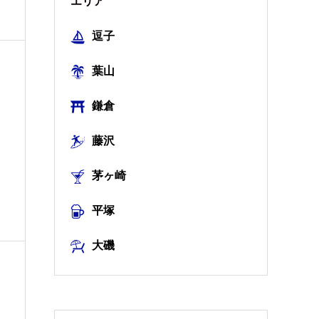
エリア
逗子
葉山
鎌倉
藤沢
茅ヶ崎
平塚
大磯