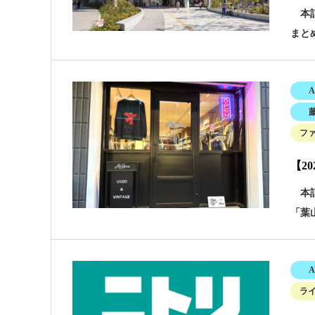
本記
まと
A
フ
【2
本記
「葉山
A
ラ