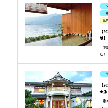
A
温
【2
版】
本記
た！
【2
全版
湘南
ン」