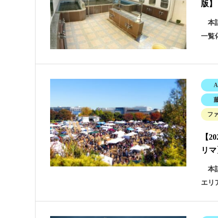
版】
本記
一覧
A
フ
【2
リマ
本記
エリ