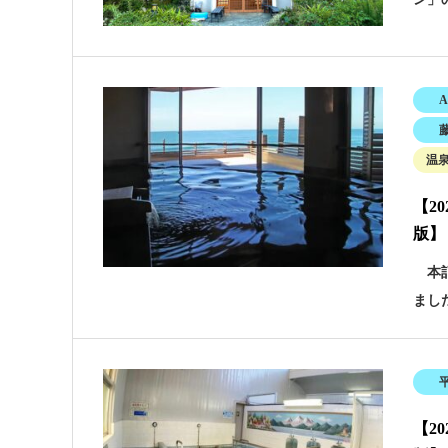
A
温
【2
版】
本記
まし
【2