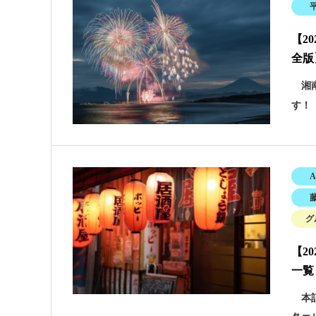
【2
全版
湘南
す！
A
グ
【2
一覧
本記