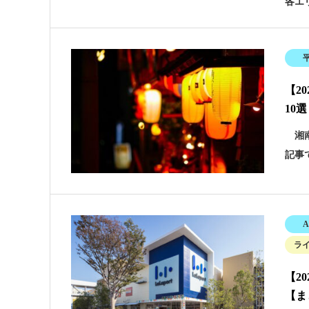
各エ
【2
10
湘南
記事
A
ラ
【2
【ま