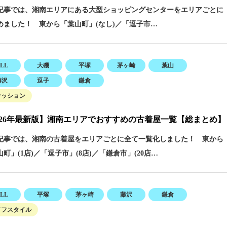
事では、湘南エリアにある大型ショッピングセンターをエリアごとに
めました！ 東から「葉山町」(なし)／「逗子市…
LL
大磯
平塚
茅ヶ崎
葉山
藤沢
逗子
鎌倉
ァッション
026年最新版】湘南エリアでおすすめの古着屋一覧【総まとめ】
事では、湘南の古着屋をエリアごとに全て一覧化しました！ 東から
町」(1店)／「逗子市」(8店)／「鎌倉市」(20店…
LL
平塚
茅ヶ崎
藤沢
鎌倉
イフスタイル