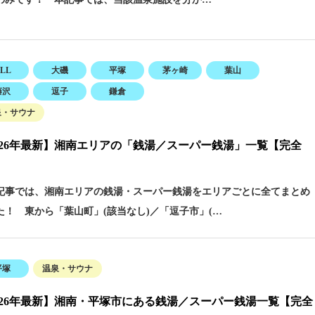
LL
大磯
平塚
茅ヶ崎
葉山
藤沢
逗子
鎌倉
泉・サウナ
026年最新】湘南エリアの「銭湯／スーパー銭湯」一覧【完全
事では、湘南エリアの銭湯・スーパー銭湯をエリアごとに全てまとめ
た！ 東から「葉山町」(該当なし)／「逗子市」(…
平塚
温泉・サウナ
026年最新】湘南・平塚市にある銭湯／スーパー銭湯一覧【完全