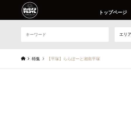
トップページ
エリ
特集
【平塚】ららぽーと湘南平塚