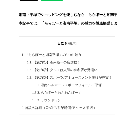
湘南・平塚でショッピングを楽しむなら「ららぽーと湘南
本記事では、「ららぽーと湘南平塚」の魅力を徹底解説し
目次
[
非表示
]
1.
「ららぽーと湘南平塚」の3つの魅力
1.1.
【魅力①】湘南随一の店舗数！
1.2.
【魅力②】グルメは人気の有名店が勢揃い！
1.3.
【魅力③】スポーツ/アミューズメント施設が充実！
1.3.1.
湘南ベルマーレスポーツフィールド平塚
1.3.2.
ららぽーとわんわんぱーく
1.3.3.
ラウンドワン
2.
施設の詳細（公式HP/営業時間/アクセス/住所）