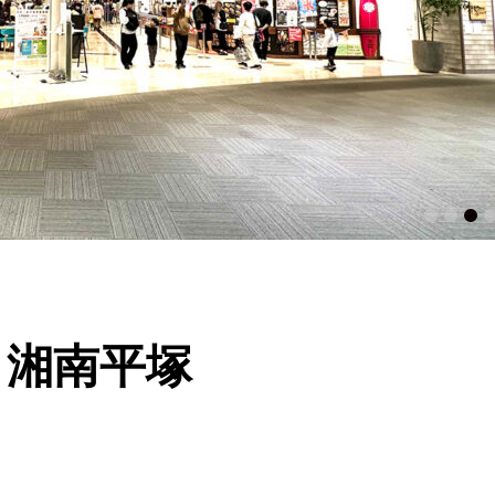
1
2
3
4
5
と湘南平塚