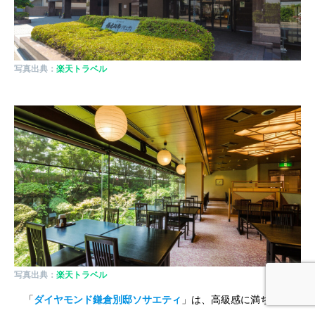
写真出典：
楽天トラベル
写真出典：
楽天トラベル
「
ダイヤモンド鎌倉別邸ソサエティ
」は、高級感に満ちたリゾ