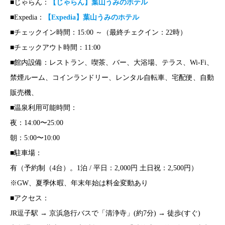
■じゃらん：
【じゃらん】葉山うみのホテル
■Expedia：
【Expedia】葉山うみのホテル
■チェックイン時間：15:00 ～（最終チェクイン：22時）
■チェックアウト時間：11:00
■館内設備：レストラン、喫茶、バー、大浴場、テラス、Wi-Fi、
禁煙ルーム、コインランドリー、レンタル自転車、宅配便、自動
販売機、
■温泉利用可能時間：
夜：14:00〜25:00
朝：5:00〜10:00
■駐車場：
有（予約制（4台）。1泊 / 平日：2,000円 土日祝：2,500円）
※GW、夏季休暇、年末年始は料金変動あり
■アクセス：
JR逗子駅 → 京浜急行バスで「清浄寺」(約7分) → 徒歩(すぐ)