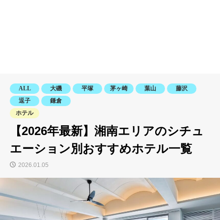
ALL
大磯
平塚
茅ヶ崎
葉山
藤沢
逗子
鎌倉
ホテル
【2026年最新】湘南エリアのシチュ
エーション別おすすめホテル一覧
2026.01.05