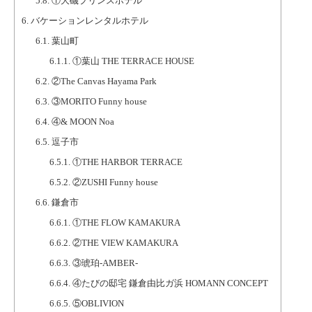
5.8.
①大磯プリンスホテル
6.
バケーションレンタルホテル
6.1.
葉山町
6.1.1.
①葉山 THE TERRACE HOUSE
6.2.
②The Canvas Hayama Park
6.3.
③MORITO Funny house
6.4.
④& MOON Noa
6.5.
逗子市
6.5.1.
①THE HARBOR TERRACE
6.5.2.
②ZUSHI Funny house
6.6.
鎌倉市
6.6.1.
①THE FLOW KAMAKURA
6.6.2.
②THE VIEW KAMAKURA
6.6.3.
③琥珀-AMBER-
6.6.4.
④たびの邸宅 鎌倉由比ガ浜 HOMANN CONCEPT
6.6.5.
⑤OBLIVION