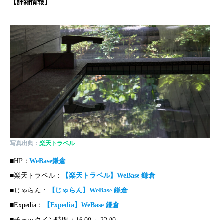
【詳細情報】
写真出典：
楽天トラベル
■HP：
WeBase鎌倉
■楽天トラベル：
【楽天トラベル】WeBase 鎌倉
■じゃらん：
【じゃらん】WeBase 鎌倉
■Expedia：
【Expedia】WeBase 鎌倉
■チェックイン時間：16:00 ～22:00