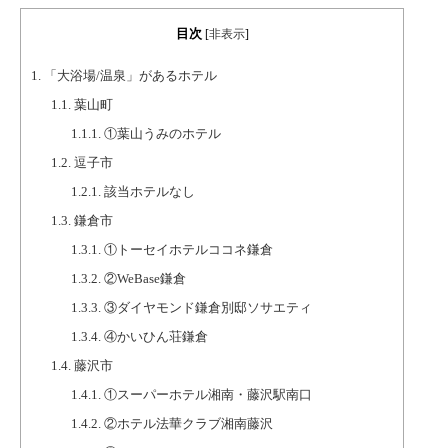
目次
[
非表示
]
1.
「大浴場/温泉」があるホテル
1.1.
葉山町
1.1.1.
①葉山うみのホテル
1.2.
逗子市
1.2.1.
該当ホテルなし
1.3.
鎌倉市
1.3.1.
①トーセイホテルココネ鎌倉
1.3.2.
②WeBase鎌倉
1.3.3.
③ダイヤモンド鎌倉別邸ソサエティ
1.3.4.
④かいひん荘鎌倉
1.4.
藤沢市
1.4.1.
①スーパーホテル湘南・藤沢駅南口
1.4.2.
②ホテル法華クラブ湘南藤沢