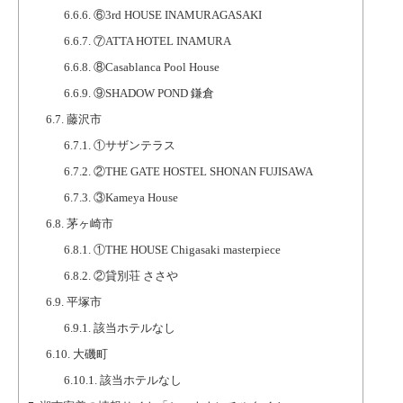
6.6.6.
⑥3rd HOUSE INAMURAGASAKI
6.6.7.
⑦ATTA HOTEL INAMURA
6.6.8.
⑧Casablanca Pool House
6.6.9.
⑨SHADOW POND 鎌倉
6.7.
藤沢市
6.7.1.
①サザンテラス
6.7.2.
②THE GATE HOSTEL SHONAN FUJISAWA
6.7.3.
③Kameya House
6.8.
茅ヶ崎市
6.8.1.
①THE HOUSE Chigasaki masterpiece
6.8.2.
②貸別荘 ささや
6.9.
平塚市
6.9.1.
該当ホテルなし
6.10.
大磯町
6.10.1.
該当ホテルなし