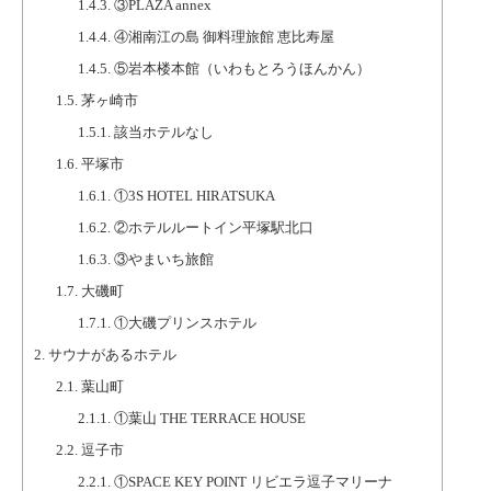
1.4.3.
③PLAZA annex
1.4.4.
④湘南江の島 御料理旅館 恵比寿屋
1.4.5.
⑤岩本楼本館（いわもとろうほんかん）
1.5.
茅ヶ崎市
1.5.1.
該当ホテルなし
1.6.
平塚市
1.6.1.
①3S HOTEL HIRATSUKA
1.6.2.
②ホテルルートイン平塚駅北口
1.6.3.
③やまいち旅館
1.7.
大磯町
1.7.1.
①大磯プリンスホテル
2.
サウナがあるホテル
2.1.
葉山町
2.1.1.
①葉山 THE TERRACE HOUSE
2.2.
逗子市
2.2.1.
①SPACE KEY POINT リビエラ逗子マリーナ