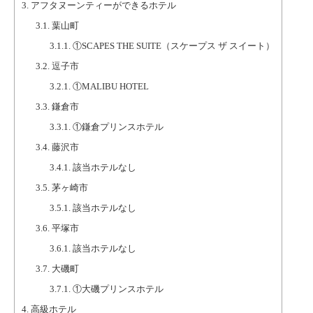
3.
アフタヌーンティーができるホテル
3.1.
葉山町
3.1.1.
①SCAPES THE SUITE（スケープス ザ スイート）
3.2.
逗子市
3.2.1.
①MALIBU HOTEL
3.3.
鎌倉市
3.3.1.
①鎌倉プリンスホテル
3.4.
藤沢市
3.4.1.
該当ホテルなし
3.5.
茅ヶ崎市
3.5.1.
該当ホテルなし
3.6.
平塚市
3.6.1.
該当ホテルなし
3.7.
大磯町
3.7.1.
①大磯プリンスホテル
4.
高級ホテル