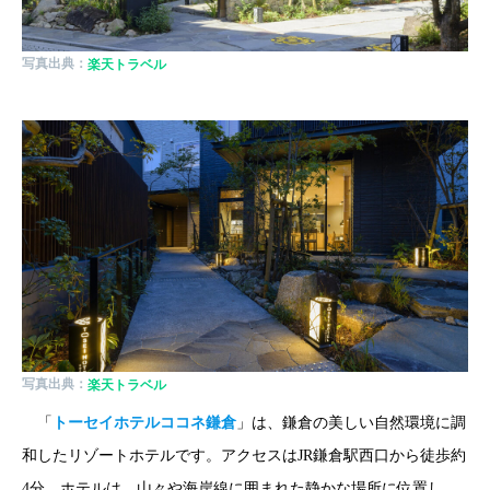
写真出典：
楽天トラベル
写真出典：
楽天トラベル
「
トーセイホテルココネ鎌倉
」は、鎌倉の美しい自然環境に調
和したリゾートホテルです。アクセスはJR鎌倉駅西口から徒歩約
4分。ホテルは、山々や海岸線に囲まれた静かな場所に位置し、