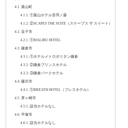
4.1.
葉山町
4.1.1.
①葉山ホテル音羽ノ森
4.1.2.
②SCAPES THE SUITE（スケープス ザ スイート）
4.2.
逗子市
4.2.1.
①MALIBU HOTEL
4.3.
鎌倉市
4.3.1.
①ホテルメトロポリタン鎌倉
4.3.2.
②鎌倉プリンスホテル
4.3.3.
③鎌倉パークホテル
4.4.
藤沢市
4.4.1.
①BREATH HOTEL（ブレスホテル）
4.5.
茅ヶ崎市
4.5.1.
該当ホテルなし
4.6.
平塚市
4.6.1.
該当ホテルなし