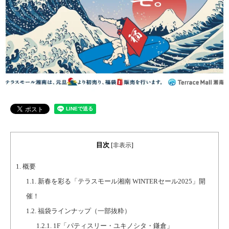
目次
[
非表示
]
1.
概要
1.1.
新春を彩る「テラスモール湘南 WINTERセール2025」開
催！
1.2.
福袋ラインナップ（一部抜粋）
1.2.1.
1F「パティスリー・ユキノシタ・鎌倉」