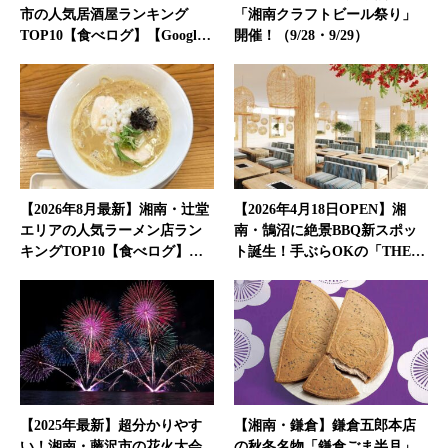
市の人気居酒屋ランキング
「湘南クラフトビール祭り」
TOP10【食べログ】【Googl…
開催！（9/28・9/29）
【2026年8月最新】湘南・辻堂
【2026年4月18日OPEN】湘
エリアの人気ラーメン店ラン
南・鵠沼に絶景BBQ新スポッ
キングTOP10【食べログ】…
ト誕生！手ぶらOKの「THE…
【2025年最新】超分かりやす
【湘南・鎌倉】鎌倉五郎本店
い！湘南・藤沢市の花火大会
の秋冬名物「鎌倉ごま半月」