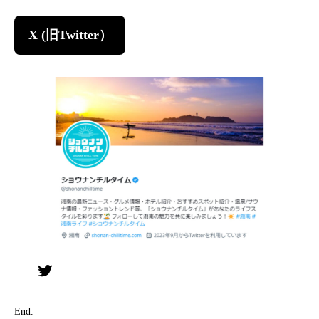
X (旧Twitter）
Twitter
End.