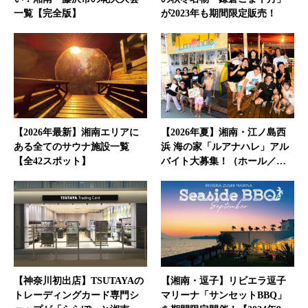
一覧【完全版】
が2023年も期間限定販売！
【2026年最新】湘南エリアに
【2026年夏】湘南・江ノ島西
ある全てのサウナ施設一覧
浜 海の家「ルアナハレ」アル
【全42スポット】
バイト大募集！（ホール／…
【神奈川初出店】TSUTAYAの
【湘南・逗子】リビエラ逗子
トレーディングカード専門シ
マリーナ「サンセットBBQ」