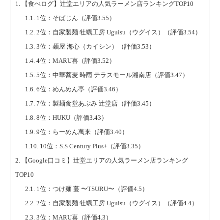
1.
【食べログ】辻堂エリアの人気ラーメン店ランキングTOP10
1.1.
1位：そばじん（評価3.55）
1.2.
2位：自家製麺 牡蠣工房 Uguisu（ウグイス）（評価3.54）
1.3.
3位：麺屋 海心（カイシン）（評価3.53）
1.4.
4位：MARU喜（評価3.52）
1.5.
5位：中華蕎麦 時雨 テラスモール湘南店（評価3.47）
1.6.
6位：めんめん亭（評価3.46）
1.7.
7位：製麺食堂あぶみ 辻堂店（評価3.45）
1.8.
8位：HUKU（評価3.43）
1.9.
9位：らーめん萬来（評価3.40）
1.10.
10位：S.S Century Plus+（評価3.35）
2.
【Google口コミ】辻堂エリアの人気ラーメン店ランキング
TOP10
2.1.
1位：つけ麺 蔓 〜TSURU〜（評価4.5）
2.2.
2位：自家製麺 牡蠣工房 Uguisu（ウグイス）（評価4.4）
2.3.
3位：MARU喜（評価4.3）