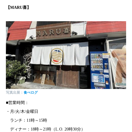
【
MARU喜
】
写真出展：
食べログ
■営業時間：
・月/火/木/金曜日
ランチ：11時～15時
ディナー：18時～21時（L.O. 20時30分）