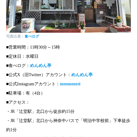
写真出展：
食べログ
■営業時間：11時30分～15時
■定休日：水曜日
■食べログ：
めんめん亭
■公式X（旧Twitter）アカウント：
めんめん亭
■公式Instagramアカウント：
menmentei
■駐車場：有（4台）
■アクセス：
・JR「辻堂駅」北口から徒歩約15分
・JR「辻堂駅」北口から神奈中バスで「明治中学校前」下車徒歩
約1分