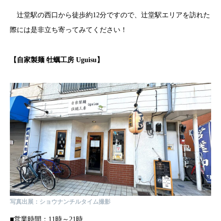
辻堂駅の西口から徒歩約12分ですので、辻堂駅エリアを訪れた
際には是非立ち寄ってみてください！
【
自家製麺 牡蠣工房 Uguisu
】
写真出展：ショウナンチルタイム撮影
■営業時間：11時～21時