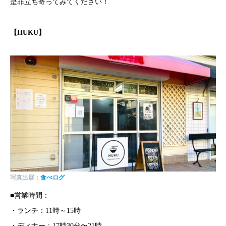
是非立ち寄ってみてください！
【
HUKU
】
写真出展：
食べログ
■営業時間：
・ランチ：11時～15時
・ディナー：17時30分〜21時