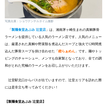
写真出展：ショウナンチルタイム撮影
「
製麺食堂あぶみ 辻堂店
」は、湘南茅ヶ崎生まれの真鯛豚骨
ラーメンを提供している人気のラーメン店です。人気のメニュー
は、厳選された真鯛や野菜類を煮込んだスープと強火で12時間煮
込んだ豚骨スープを掛け合わせた「
鐙らぁめん
」です。麺やトッ
ピングのチャーシュー、メンマも自家製となっており、全ての調
和がとれた究極のラーメンをお召し上がりいただけます。
辻堂駅北口からバスが出ていますので、辻堂エリアを訪れた際
には是非立ち寄ってみてください！
【
製麺食堂あぶみ 辻堂店
】