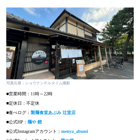
写真出展：ショウナンチルタイム撮影
■営業時間：11時～22時
■定休日：不定休
■食べログ：
製麺食堂あぶみ 辻堂店
■公式HP：
麺や 鐙
■公式Instagramアカウント：
menya_abumi