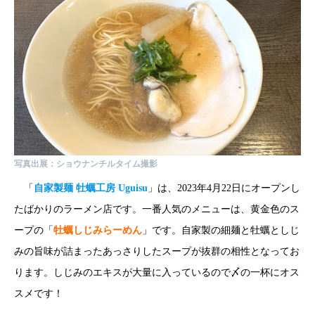
写真出展：ショウナンチルタイム撮影
「
自家製麺 牡蠣工房 Uguisu
」は、2023年4月22日にオープンし
たばかりのラーメン店です。一番人気のメニューは、黄金色のス
ープの「
牡蠣しじみらーめん
」です。自家製の細麺と牡蠣としじ
みの旨味が詰まったあっさりしたスープが抜群の相性となってお
ります。しじみのエキスが大量に入っているので〆の一杯にオス
スメです！