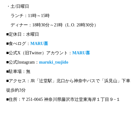
・土/日曜日
ランチ：11時～15時
ディナー：18時30分～21時（L.O. 20時30分）
■定休日：水曜日
■食べログ：
MARU喜
■公式X（旧Twitter）アカウント：
MARU喜
■公式Instagram：
maruki_tsujido
■駐車場：無
■アクセス：JR「辻堂駅」北口から神奈中バスで「浜見山」下車
徒歩約3分
■住所：〒251-0045 神奈川県藤沢市辻堂東海岸１丁目９−１