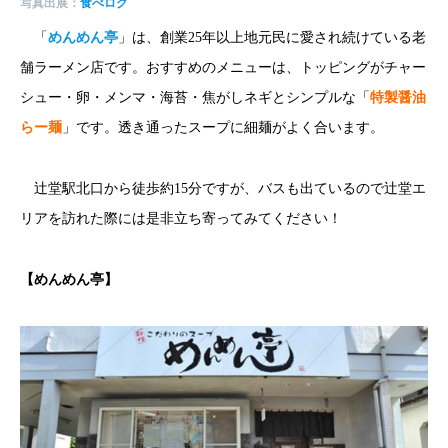
写真出展：
食べログ
「
めんめん亭
」は、創業25年以上地元民に愛され続けている老
舗ラーメン店です。おすすめのメニューは、トッピングがチャー
シュー・卵・メンマ・海苔・焦がしネギとシンプルな「
特製醤油
らー麺
」です。透き通ったスープに細麺がよく合います。
辻堂駅北口から徒歩約15分ですが、バスも出ているので辻堂エ
リアを訪れた際には是非立ち寄ってみてください！
【
めんめん亭
】