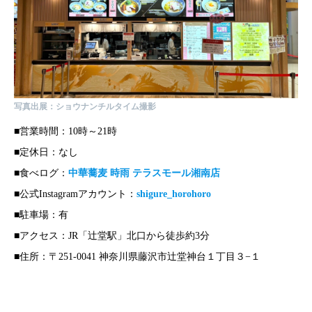
写真出展：ショウナンチルタイム撮影
■営業時間：10時～21時
■定休日：なし
■食べログ：
中華蕎麦 時雨 テラスモール湘南店
■公式Instagramアカウント：
shigure_horohoro
■駐車場：有
■アクセス：JR「辻堂駅」北口から徒歩約3分
■住所：〒251-0041 神奈川県藤沢市辻堂神台１丁目３−１