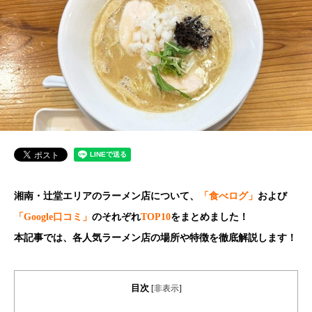
湘南・辻堂エリアのラーメン店について、
「食べログ」
および
「Google口コミ」
のそれぞれ
TOP10
をまとめました！
本記事では、各人気ラーメン店の場所や特徴を徹底解説します！
目次
[
非表示
]