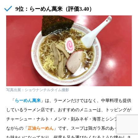
9位：
らーめん萬来
（評価3.40）
写真出展：ショウナンチルタイム撮影
「
らーめん萬来
」は、ラーメンだけではなく、中華料理も提供
しているラーメン店です。おすすめのメニューは、トッピングが
チャーシュー・ナルト・メンマ・刻みネギ・海苔とシンプルな昔
ながらの「
正油らーめん
」です。スープは鶏ガラ系のあっさりし
た味わいになっており、何度も足を運びたくなるような懐かしさ