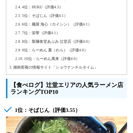
2.4.
4位：HUKU（評価4.3）
2.5.
5位：そばじん（評価4.1）
2.6.
6位：麺屋 海心（カイシン）（評価4.1）
2.7.
7位：栄華（評価4.1）
2.8.
8位：製麺食堂あぶみ 辻堂店（評価4.0）
2.9.
9位：らーめん 藁（わら）（評価4.0）
2.10.
10位：らーめん萬来（評価4.0）
3.
湘南密着の情報サイト「ショウナンチルタイム」
【食べログ】辻堂エリアの人気ラーメン店
ランキングTOP10
1位：
そばじん
（評価3.55）