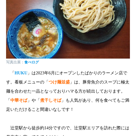
写真出展：
食べログ
「
HUKU
」は2023年6月にオープンしたばかりのラーメン店で
す。看板メニューの「
つけ麺並盛
」は、豚骨魚介のスープに極太
麺を合わせた一品となっておりハマる方が続出しております。
「
中華そば
」や「
煮干しそば
」も人気があり、何を食べてもご満
足いただけること間違いなしです！
辻堂駅から徒歩約14分ですので、辻堂駅エリアを訪れた際には