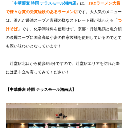
「
中華蕎麦 時雨 テラスモール湘南店
」は、
TRYラーメン大賞
で様々な賞の受賞経験のあるラーメン店
です。大人気のメニュー
は、澄んだ醤油スープと素麺の様なストレート麺が味わえる「
つ
けそば
」です。化学調味料を使用せず、京都・丹波黒鶏と魚介類
の淡麗スープに国産高級小麦の自家製麺を使用しているのでとて
も深い味わいとなっています！
辻堂駅北口から徒歩約3分ですので、辻堂駅エリアを訪れた際
には是非立ち寄ってみてください！
【
中華蕎麦 時雨 テラスモール湘南店
】