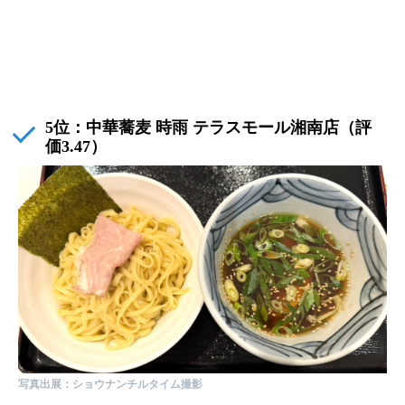
5位：
中華蕎麦 時雨 テラスモール湘南店
（評
価3.47）
写真出展：ショウナンチルタイム撮影