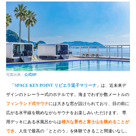
写真出典：
公式HP
「
SPACE KEY POINT リビエラ逗子マリーナ
」は、近未来デ
ザインのトレーラー式のホテルです。海までわずか数メートルの
フィンランド式サウナ
には大きな窓が設けられており、目の前に
広がる水平線を眺めながらサウナをお楽しみいただけます。 専
用デッキにある水風呂からは
雄大な景色と富士山を眺めることが
でき
、人生で最高の「ととのう」を体験できること間違いなし。