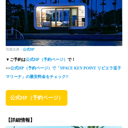
写真出典：
公式HP
▼ご予約は
公式HP（予約ページ）
で！
>>
公式HP（予約ページ）で「
SPACE KEY POINT リビエラ逗子
マリーナ
」の最安料金をチェック!!
公式HP（予約ページ）
【詳細情報】