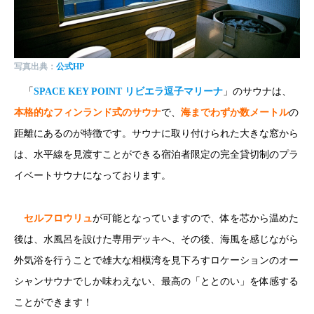
写真出典：
公式HP
「
SPACE KEY POINT リビエラ逗子マリーナ
」のサウナは、
本格的なフィンランド式のサウナ
で、
海までわずか数メートル
の
距離にあるのが特徴です。サウナに取り付けられた大きな窓から
は、水平線を見渡すことができる宿泊者限定の完全貸切制のプラ
イベートサウナになっております。
セルフロウリュ
が可能となっていますので、体を芯から温めた
後は、水風呂を設けた専用デッキへ、その後、海風を感じながら
外気浴を行うことで雄大な相模湾を見下ろすロケーションのオー
シャンサウナでしか味わえない、最高の「ととのい」を体感する
ことができます！