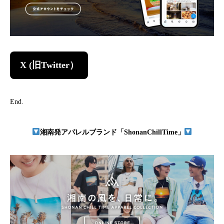
X (旧Twitter）
End.
湘南発アパレルブランド「ShonanChillTime」